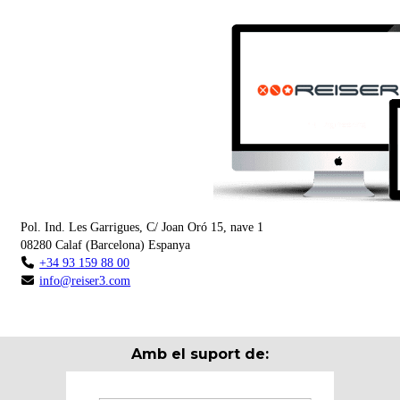
Pol. Ind. Les Garrigues, C/ Joan Oró 15, nave 1
08280
Calaf
(
Barcelona
)
Espanya
+34 93 159 88 00
info@reiser3.com
Amb el suport de: