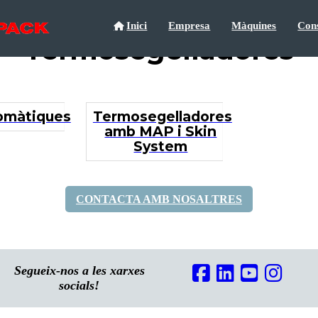
Inici
Empresa
Màquines
Con
Termosegelladores
omàtiques
Termosegelladores
amb MAP i Skin
System
CONTACTA AMB NOSALTRES
Segueix-nos a les xarxes
socials!