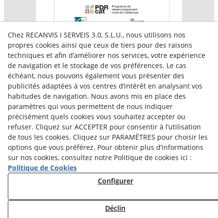
Chez RECANVIS I SERVEIS 3.0, S.L.U., nous utilisons nos
propres cookies ainsi que ceux de tiers pour des raisons
techniques et afin d’améliorer nos services, votre expérience
de navigation et le stockage de vos préférences. Le cas
échéant, nous pouvons également vous présenter des
publicités adaptées à vos centres d’intérêt en analysant vos
habitudes de navigation. Nous avons mis en place des
paramètres qui vous permettent de nous indiquer
Aquesta empresa participa en el programa per a la
précisément quels cookies vous souhaitez accepter ou
contractació de persones en situació de major
vulnerabilitat,
refuser. Cliquez sur ACCEPTER pour consentir à l’utilisation
subvencionat pel Servei Públic d’Ocupació de Catalunya i
de tous les cookies. Cliquez sur PARAMÈTRES pour choisir les
amb el cofinançament del Fons Social Europeu Plus
options que vous préférez. Pour obtenir plus d’informations
sur nos cookies, consultez notre Politique de cookies ici :
Politique de Cookies
Configurer
Déclin