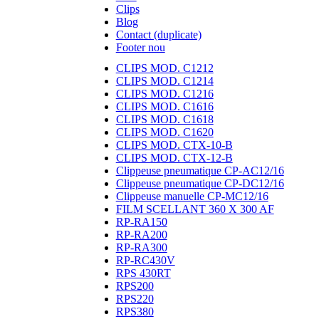
Clips
Blog
Contact (duplicate)
Footer nou
CLIPS MOD. C1212
CLIPS MOD. C1214
CLIPS MOD. C1216
CLIPS MOD. C1616
CLIPS MOD. C1618
CLIPS MOD. C1620
CLIPS MOD. CTX-10-B
CLIPS MOD. CTX-12-B
Clippeuse pneumatique CP-AC12/16
Clippeuse pneumatique CP-DC12/16
Clippeuse manuelle CP-MC12/16
FILM SCELLANT 360 X 300 AF
RP-RA150
RP-RA200
RP-RA300
RP-RC430V
RPS 430RT
RPS200
RPS220
RPS380