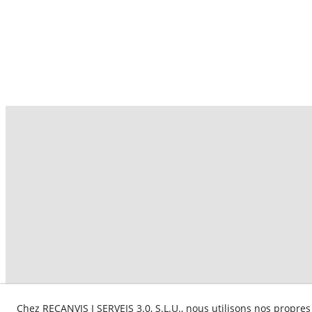
Chez RECANVIS I SERVEIS 3.0, S.L.U., nous utilisons nos propres
Aquesta empresa par