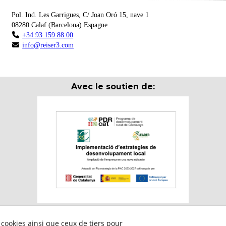
Pol. Ind. Les Garrigues, C/ Joan Oró 15, nave 1
08280
Calaf
(
Barcelona
)
Espagne
+34 93 159 88 00
info@reiser3.com
Avec le soutien de:
 cookies ainsi que ceux de tiers pour
ticipa en el programa per a la contractació de persones en situació de m