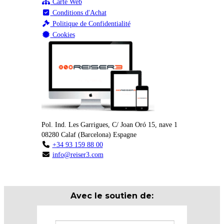
Carte Web
Conditions d'Achat
Politique de Confidentialité
Cookies
Pol. Ind. Les Garrigues, C/ Joan Oró 15, nave 1
08280
Calaf
(
Barcelona
)
Espagne
+34 93 159 88 00
info@reiser3.com
Avec le soutien de: