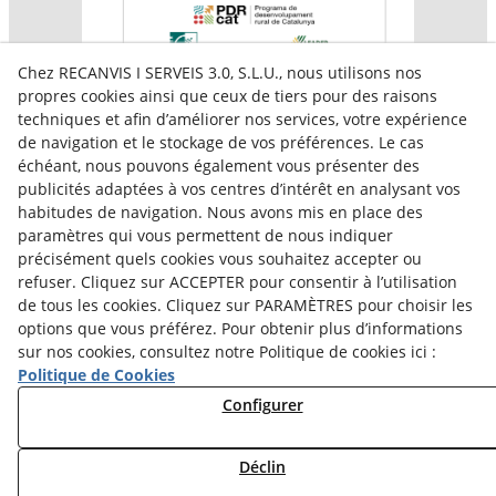
Chez RECANVIS I SERVEIS 3.0, S.L.U., nous utilisons nos
propres cookies ainsi que ceux de tiers pour des raisons
techniques et afin d’améliorer nos services, votre expérience
de navigation et le stockage de vos préférences. Le cas
échéant, nous pouvons également vous présenter des
publicités adaptées à vos centres d’intérêt en analysant vos
habitudes de navigation. Nous avons mis en place des
paramètres qui vous permettent de nous indiquer
Aquesta empresa participa en el programa per a la
précisément quels cookies vous souhaitez accepter ou
contractació de persones en situació de major
vulnerabilitat,
refuser. Cliquez sur ACCEPTER pour consentir à l’utilisation
subvencionat pel Servei Públic d’Ocupació de Catalunya i
de tous les cookies. Cliquez sur PARAMÈTRES pour choisir les
amb el cofinançament del Fons Social Europeu Plus
options que vous préférez. Pour obtenir plus d’informations
sur nos cookies, consultez notre Politique de cookies ici :
Politique de Cookies
Configurer
Déclin