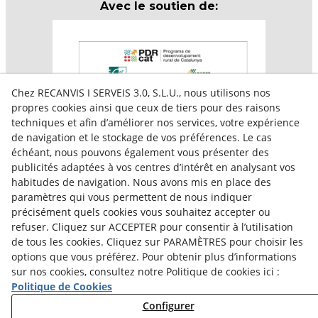
Avec le soutien de:
Chez RECANVIS I SERVEIS 3.0, S.L.U., nous utilisons nos
propres cookies ainsi que ceux de tiers pour des raisons
techniques et afin d’améliorer nos services, votre expérience
de navigation et le stockage de vos préférences. Le cas
échéant, nous pouvons également vous présenter des
publicités adaptées à vos centres d’intérêt en analysant vos
habitudes de navigation. Nous avons mis en place des
paramètres qui vous permettent de nous indiquer
Aquesta empresa participa en el programa per a la
précisément quels cookies vous souhaitez accepter ou
contractació de persones en situació de major
vulnerabilitat,
refuser. Cliquez sur ACCEPTER pour consentir à l’utilisation
subvencionat pel Servei Públic d’Ocupació de Catalunya i
de tous les cookies. Cliquez sur PARAMÈTRES pour choisir les
amb el cofinançament del Fons Social Europeu Plus
options que vous préférez. Pour obtenir plus d’informations
sur nos cookies, consultez notre Politique de cookies ici :
Politique de Cookies
Configurer