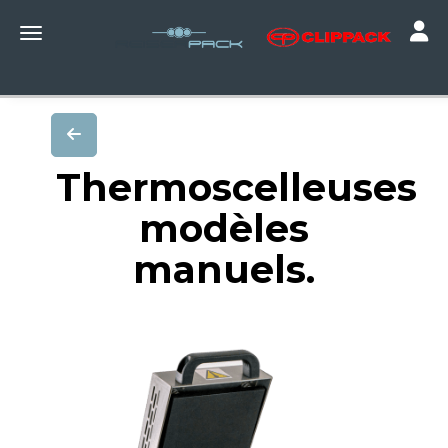
Toggle
Toggle navigation
Thermoscelleuses
modèles
manuels.