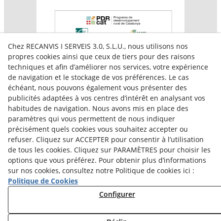
Chez RECANVIS I SERVEIS 3.0, S.L.U., nous utilisons nos
propres cookies ainsi que ceux de tiers pour des raisons
techniques et afin d’améliorer nos services, votre expérience
de navigation et le stockage de vos préférences. Le cas
échéant, nous pouvons également vous présenter des
publicités adaptées à vos centres d’intérêt en analysant vos
habitudes de navigation. Nous avons mis en place des
paramètres qui vous permettent de nous indiquer
Aquesta empresa participa en el programa per a la
précisément quels cookies vous souhaitez accepter ou
contractació de persones en situació de major
vulnerabilitat,
refuser. Cliquez sur ACCEPTER pour consentir à l’utilisation
subvencionat pel Servei Públic d’Ocupació de Catalunya i
de tous les cookies. Cliquez sur PARAMÈTRES pour choisir les
amb el cofinançament del Fons Social Europeu Plus
options que vous préférez. Pour obtenir plus d’informations
sur nos cookies, consultez notre Politique de cookies ici :
Politique de Cookies
Configurer