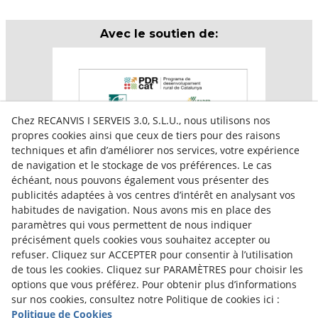
Avec le soutien de:
Chez RECANVIS I SERVEIS 3.0, S.L.U., nous utilisons nos
propres cookies ainsi que ceux de tiers pour des raisons
techniques et afin d’améliorer nos services, votre expérience
de navigation et le stockage de vos préférences. Le cas
échéant, nous pouvons également vous présenter des
publicités adaptées à vos centres d’intérêt en analysant vos
habitudes de navigation. Nous avons mis en place des
paramètres qui vous permettent de nous indiquer
Aquesta empresa participa en el programa per a la
précisément quels cookies vous souhaitez accepter ou
contractació de persones en situació de major
vulnerabilitat,
refuser. Cliquez sur ACCEPTER pour consentir à l’utilisation
subvencionat pel Servei Públic d’Ocupació de Catalunya i
de tous les cookies. Cliquez sur PARAMÈTRES pour choisir les
amb el cofinançament del Fons Social Europeu Plus
options que vous préférez. Pour obtenir plus d’informations
sur nos cookies, consultez notre Politique de cookies ici :
Politique de Cookies