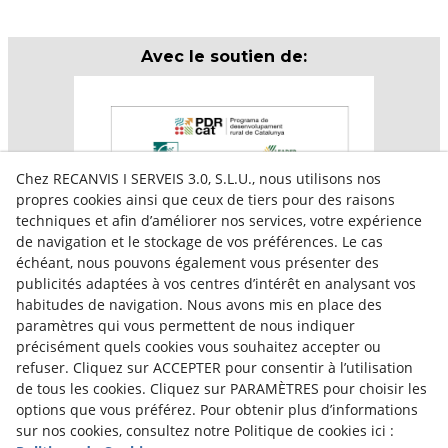
Avec le soutien de:
Chez RECANVIS I SERVEIS 3.0, S.L.U., nous utilisons nos
propres cookies ainsi que ceux de tiers pour des raisons
techniques et afin d’améliorer nos services, votre expérience
de navigation et le stockage de vos préférences. Le cas
échéant, nous pouvons également vous présenter des
publicités adaptées à vos centres d’intérêt en analysant vos
habitudes de navigation. Nous avons mis en place des
paramètres qui vous permettent de nous indiquer
Aquesta empresa participa en el programa per a la
précisément quels cookies vous souhaitez accepter ou
contractació de persones en situació de major
vulnerabilitat,
refuser. Cliquez sur ACCEPTER pour consentir à l’utilisation
subvencionat pel Servei Públic d’Ocupació de Catalunya i
de tous les cookies. Cliquez sur PARAMÈTRES pour choisir les
amb el cofinançament del Fons Social Europeu Plus
options que vous préférez. Pour obtenir plus d’informations
sur nos cookies, consultez notre Politique de cookies ici :