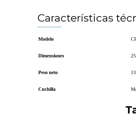
Características téc
Modelo
CP
Dimensiones
25
Peso neto
13
Cuchilla
Ma
T