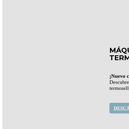
MÁQ
TER
¡Nuevo c
Descubre
termosell
DESC