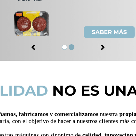
Anterior
Siguiente
LIDAD
NO ES UN
ñamos, fabricamos y comercializamos
nuestra
propi
aria, con el objetivo de hacer a nuestros clientes más c
estras máquinas son sinónimo de
calidad, innovación 