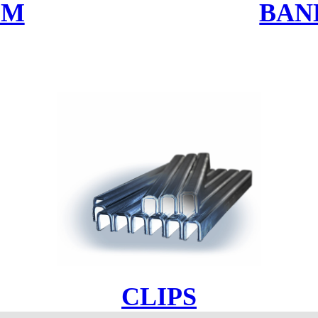
LM
BAN
CLIPS