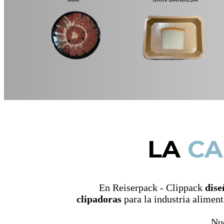
LA
CA
En Reiserpack - Clippack
dise
clipadoras
para la industria aliment
Nu