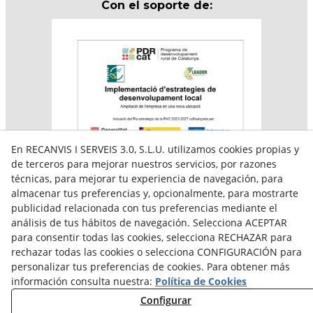
Con el soporte de:
En RECANVIS I SERVEIS 3.0, S.L.U. utilizamos cookies propias y
de terceros para mejorar nuestros servicios, por razones
técnicas, para mejorar tu experiencia de navegación, para
almacenar tus preferencias y, opcionalmente, para mostrarte
Aquesta empresa participa en el programa per a la
publicidad relacionada con tus preferencias mediante el
contractació de persones en situació de major
vulnerabilitat,
análisis de tus hábitos de navegación. Selecciona ACEPTAR
subvencionat pel Servei Públic d’Ocupació de Catalunya i
para consentir todas las cookies, selecciona RECHAZAR para
amb el cofinançament del Fons Social Europeu Plus
rechazar todas las cookies o selecciona CONFIGURACIÓN para
personalizar tus preferencias de cookies. Para obtener más
información consulta nuestra:
Política de Cookies
Configurar