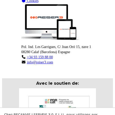
Cookies
Pol. Ind. Les Garrigues, C/ Joan Oró 15, nave 1
08280
Calaf
(
Barcelona
)
Espagne
+34 93 159 88 00
info@reiser3.com
Avec le soutien de:
Chez RECANVIS I SERVEIS 3.0, S.L.U., nous utilisons nos