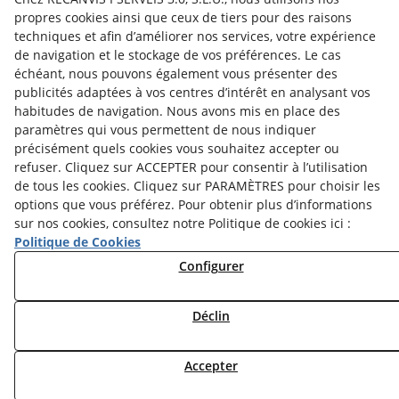
propres cookies ainsi que ceux de tiers pour des raisons
techniques et afin d’améliorer nos services, votre expérience
de navigation et le stockage de vos préférences. Le cas
échéant, nous pouvons également vous présenter des
publicités adaptées à vos centres d’intérêt en analysant vos
habitudes de navigation. Nous avons mis en place des
paramètres qui vous permettent de nous indiquer
Aquesta empresa participa en el programa per a la
précisément quels cookies vous souhaitez accepter ou
contractació de persones en situació de major
vulnerabilitat,
refuser. Cliquez sur ACCEPTER pour consentir à l’utilisation
subvencionat pel Servei Públic d’Ocupació de Catalunya i
de tous les cookies. Cliquez sur PARAMÈTRES pour choisir les
amb el cofinançament del Fons Social Europeu Plus
options que vous préférez. Pour obtenir plus d’informations
sur nos cookies, consultez notre Politique de cookies ici :
Politique de Cookies
Configurer
Déclin
Accepter
© 08/2026 Reiserpack - Tous droits réservés.