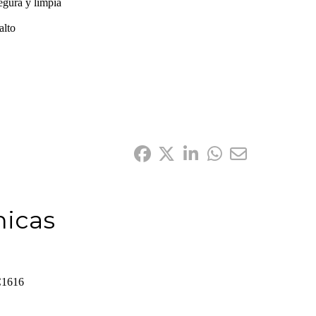
gura y limpia
alto
nicas
1616