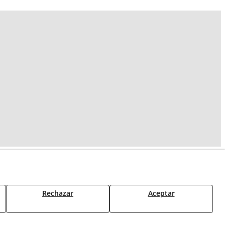
ajor vulnerabilitat,
Social Europeu Plus
Rechazar
Aceptar