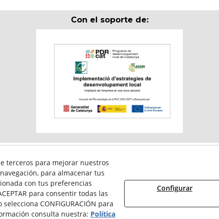
Con el soporte de:
ticipa en el programa per a la contractació de persones en situació de m
 de terceros para mejorar nuestros
ervei Públic d’Ocupació de Catalunya i amb el cofinançament del Fons 
e navegación, para almacenar tus
cionada con tus preferencias
Configurar
 ACEPTAR para consentir todas las
s o selecciona CONFIGURACIÓN para
formación consulta nuestra:
Política
© 08/2026 Reiserpack - Todos los derechos reservados.