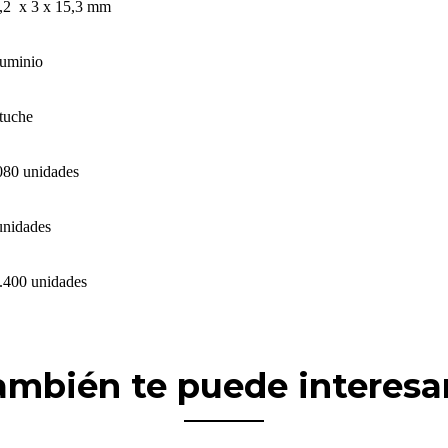
,2 x 3 x 15,3 mm
uminio
tuche
080 unidades
unidades
.400 unidades
ambién te puede interesar.