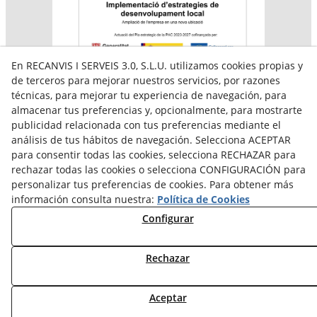
En RECANVIS I SERVEIS 3.0, S.L.U. utilizamos cookies propias y
de terceros para mejorar nuestros servicios, por razones
técnicas, para mejorar tu experiencia de navegación, para
almacenar tus preferencias y, opcionalmente, para mostrarte
Aquesta empresa participa en el programa per a la
publicidad relacionada con tus preferencias mediante el
contractació de persones en situació de major
vulnerabilitat,
análisis de tus hábitos de navegación. Selecciona ACEPTAR
subvencionat pel Servei Públic d’Ocupació de Catalunya i
para consentir todas las cookies, selecciona RECHAZAR para
amb el cofinançament del Fons Social Europeu Plus
rechazar todas las cookies o selecciona CONFIGURACIÓN para
personalizar tus preferencias de cookies. Para obtener más
información consulta nuestra:
Política de Cookies
Configurar
Rechazar
Aceptar
© 08/2026 Reiserpack - Todos los derechos reservados.