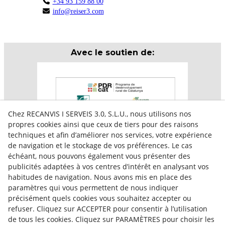
+34 93 159 88 00
info@reiser3.com
Avec le soutien de:
Chez RECANVIS I SERVEIS 3.0, S.L.U., nous utilisons nos
propres cookies ainsi que ceux de tiers pour des raisons
techniques et afin d’améliorer nos services, votre expérience
de navigation et le stockage de vos préférences. Le cas
échéant, nous pouvons également vous présenter des
publicités adaptées à vos centres d’intérêt en analysant vos
habitudes de navigation. Nous avons mis en place des
paramètres qui vous permettent de nous indiquer
Aquesta empresa participa en el programa per a la
précisément quels cookies vous souhaitez accepter ou
contractació de persones en situació de major
vulnerabilitat,
refuser. Cliquez sur ACCEPTER pour consentir à l’utilisation
subvencionat pel Servei Públic d’Ocupació de Catalunya i
de tous les cookies. Cliquez sur PARAMÈTRES pour choisir les
amb el cofinançament del Fons Social Europeu Plus