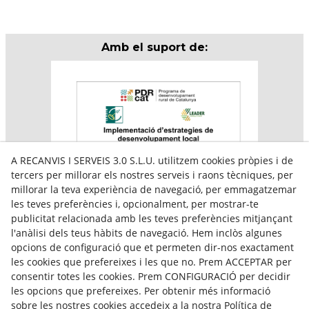
Amb el suport de:
A RECANVIS I SERVEIS 3.0 S.L.U. utilitzem cookies pròpies i de
tercers per millorar els nostres serveis i raons tècniques, per
millorar la teva experiència de navegació, per emmagatzemar
les teves preferències i, opcionalment, per mostrar-te
publicitat relacionada amb les teves preferències mitjançant
l'anàlisi dels teus hàbits de navegació. Hem inclòs algunes
Aquesta empresa participa en el programa per a la
opcions de configuració que et permeten dir-nos exactament
contractació de persones en situació de major
vulnerabilitat,
les cookies que prefereixes i les que no. Prem ACCEPTAR per
subvencionat pel Servei Públic d’Ocupació de Catalunya i
consentir totes les cookies. Prem CONFIGURACIÓ per decidir
amb el cofinançament del Fons Social Europeu Plus
les opcions que prefereixes. Per obtenir més informació
sobre les nostres cookies accedeix a la nostra Política de