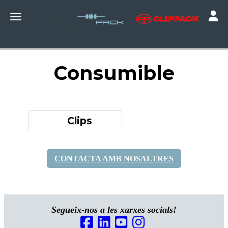
Toggle
Toggle navigation
Consumible
Clips
CONTACTA AMB NOSALTRES
Segueix-nos a les xarxes socials!