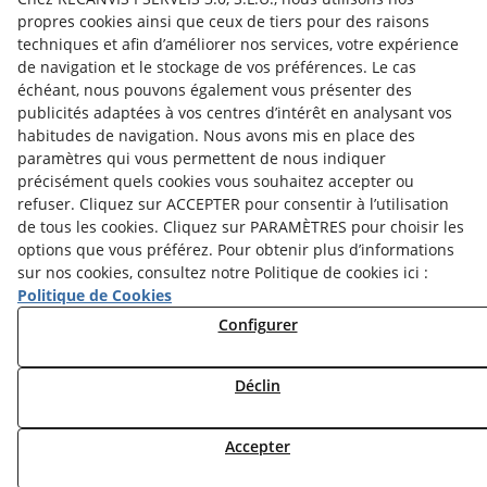
propres cookies ainsi que ceux de tiers pour des raisons
techniques et afin d’améliorer nos services, votre expérience
de navigation et le stockage de vos préférences. Le cas
échéant, nous pouvons également vous présenter des
publicités adaptées à vos centres d’intérêt en analysant vos
habitudes de navigation. Nous avons mis en place des
paramètres qui vous permettent de nous indiquer
Aquesta empresa participa en el programa per a la
précisément quels cookies vous souhaitez accepter ou
contractació de persones en situació de major
vulnerabilitat,
refuser. Cliquez sur ACCEPTER pour consentir à l’utilisation
subvencionat pel Servei Públic d’Ocupació de Catalunya i
de tous les cookies. Cliquez sur PARAMÈTRES pour choisir les
amb el cofinançament del Fons Social Europeu Plus
options que vous préférez. Pour obtenir plus d’informations
sur nos cookies, consultez notre Politique de cookies ici :
Politique de Cookies
Configurer
Déclin
Accepter
© 08/2026 Reiserpack - Tous droits réservés.