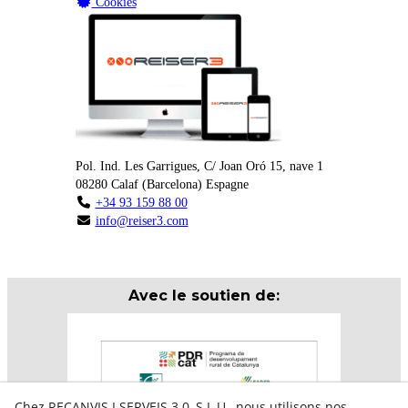
Cookies
Pol. Ind. Les Garrigues, C/ Joan Oró 15, nave 1
08280
Calaf
(
Barcelona
)
Espagne
+34 93 159 88 00
info@reiser3.com
Avec le soutien de:
Chez RECANVIS I SERVEIS 3.0, S.L.U., nous utilisons nos