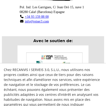
Pol. Ind. Les Garrigues, C/ Joan Oró 15, nave 1
08280
Calaf
(
Barcelona
)
Espagne
+34 93 159 88 00
info@reiser3.com
Avec le soutien de:
Chez RECANVIS I SERVEIS 3.0, S.L.U., nous utilisons nos
propres cookies ainsi que ceux de tiers pour des raisons
techniques et afin d’améliorer nos services, votre expérience
de navigation et le stockage de vos préférences. Le cas
échéant, nous pouvons également vous présenter des
publicités adaptées à vos centres d’intérêt en analysant vos
habitudes de navigation. Nous avons mis en place des
paramètres qui vous permettent de nous indiquer
Aquesta empresa participa en el programa per a la