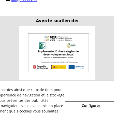
Avec le soutien de:
 cookies ainsi que ceux de tiers pour
ticipa en el programa per a la contractació de persones en situació de m
expérience de navigation et le stockage
ervei Públic d’Ocupació de Catalunya i amb el cofinançament del Fons 
ous présenter des publicités
Configurer
e navigation. Nous avons mis en place
ment quels cookies vous souhaitez