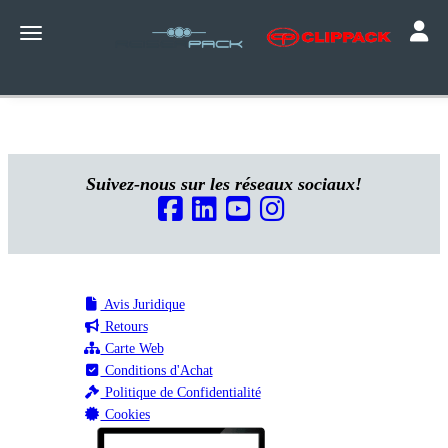
Toggle
Toggle navigation
Suivez-nous sur les réseaux sociaux!
Avis Juridique
Retours
Carte Web
Conditions d'Achat
Politique de Confidentialité
Cookies