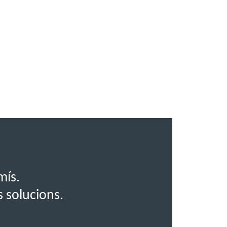
mís.
s solucions.