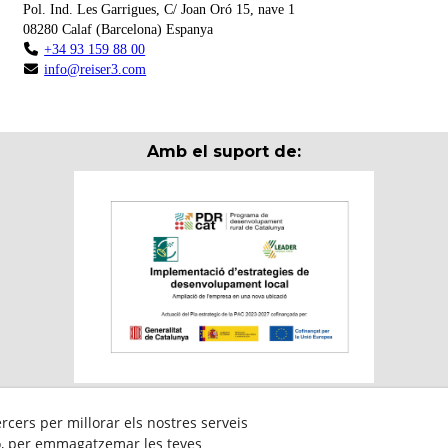
Pol. Ind. Les Garrigues, C/ Joan Oró 15, nave 1
08280
Calaf
(
Barcelona
)
Espanya
+34 93 159 88 00
info@reiser3.com
Amb el suport de:
ercers per millorar els nostres serveis
ticipa en el programa per a la contractació de persones en situació de m
ió, per emmagatzemar les teves
ervei Públic d’Ocupació de Catalunya i amb el cofinançament del Fons 