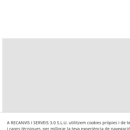
A RECANVIS I SERVEIS 3.0 S.L.U. utilitzem cookies pròpies i de t
Aquesta empresa par
i raons tècniques, per millorar la teva experiència de navegac
subvencionat pel S