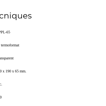
ècniques
PL-65
 termoformat
ansparent
0 x 190 x 65 mm.
c.
0