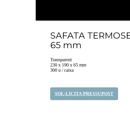
SAFATA TERMOSEL
65 mm
Transparent
230 x 190 x 65 mm
300 u / caixa
SOL·LICITA PRESSUPOST
Comparteix-ho: