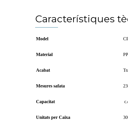
Característiques t
Model
CP
Material
PP
Acabat
Tr
Mesures safata
23
Capacitat
c.
Unitats per Caixa
30