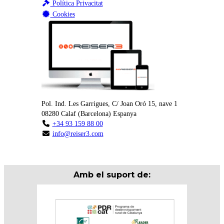
Política Privacitat
Cookies
Pol. Ind. Les Garrigues, C/ Joan Oró 15, nave 1
08280
Calaf
(
Barcelona
)
Espanya
+34 93 159 88 00
info@reiser3.com
Amb el suport de: