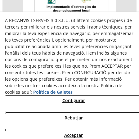
A RECANVIS I SERVEIS 3.0 S.L.U. utilitzem cookies pròpies i de
tercers per millorar els nostres serveis i raons tècniques, per
millorar la teva experiència de navegació, per emmagatzemar
les teves preferències i, opcionalment, per mostrar-te
publicitat relacionada amb les teves preferències mitjançant
l'anàlisi dels teus hàbits de navegació. Hem inclòs algunes
Aquesta empresa participa en el programa per a la
opcions de configuració que et permeten dir-nos exactament
contractació de persones en situació de major
vulnerabilitat,
les cookies que prefereixes i les que no. Prem ACCEPTAR per
subvencionat pel Servei Públic d’Ocupació de Catalunya i
consentir totes les cookies. Prem CONFIGURACIÓ per decidir
amb el cofinançament del Fons Social Europeu Plus
les opcions que prefereixes. Per obtenir més informació
sobre les nostres cookies accedeix a la nostra Política de
cookies aquí:
Política de Galetes
Configurar
Rebutjar
Acceptar
© 08/2026 Reiserpack - Tots els drets reservats.