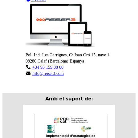
Pol. Ind. Les Garrigues, C/ Joan Oró 15, nave 1
08280
Calaf
(
Barcelona
)
Espanya
+34 93 159 88 00
info@reiser3.com
Amb el suport de: