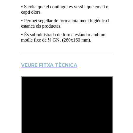
•
S'evita que el contingut es vessi i que emeti o
capti olors.
•
Permet segellar de forma totalment higiènica i
estanca els productes.
•
És subministrada de forma estàndar amb un
motlle fixe de ¼ GN. (260x160 mm).
VEURE FITXA TÈCNICA