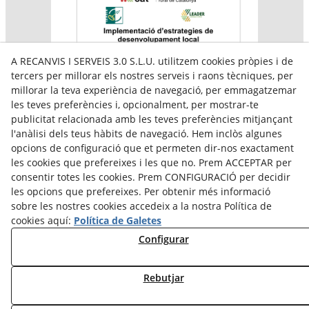
A RECANVIS I SERVEIS 3.0 S.L.U. utilitzem cookies pròpies i de
tercers per millorar els nostres serveis i raons tècniques, per
millorar la teva experiència de navegació, per emmagatzemar
les teves preferències i, opcionalment, per mostrar-te
publicitat relacionada amb les teves preferències mitjançant
l'anàlisi dels teus hàbits de navegació. Hem inclòs algunes
Aquesta empresa participa en el programa per a la
opcions de configuració que et permeten dir-nos exactament
contractació de persones en situació de major
vulnerabilitat,
les cookies que prefereixes i les que no. Prem ACCEPTAR per
subvencionat pel Servei Públic d’Ocupació de Catalunya i
consentir totes les cookies. Prem CONFIGURACIÓ per decidir
amb el cofinançament del Fons Social Europeu Plus
les opcions que prefereixes. Per obtenir més informació
sobre les nostres cookies accedeix a la nostra Política de
cookies aquí:
Política de Galetes
Configurar
Rebutjar