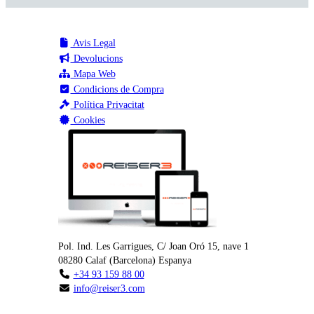
Avis Legal
Devolucions
Mapa Web
Condicions de Compra
Política Privacitat
Cookies
Pol. Ind. Les Garrigues, C/ Joan Oró 15, nave 1
08280
Calaf
(
Barcelona
)
Espanya
+34 93 159 88 00
info@reiser3.com