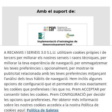
Amb el suport de:
A RECANVIS I SERVEIS 3.0 S.L.U. utilitzem cookies pròpies i de
tercers per millorar els nostres serveis i raons tècniques, per
millorar la teva experiència de navegació, per emmagatzemar
les teves preferències i, opcionalment, per mostrar-te
publicitat relacionada amb les teves preferències mitjançant
l'anàlisi dels teus hàbits de navegació. Hem inclòs algunes
Aquesta empresa participa en el programa per a la
opcions de configuració que et permeten dir-nos exactament
contractació de persones en situació de major
vulnerabilitat,
les cookies que prefereixes i les que no. Prem ACCEPTAR per
subvencionat pel Servei Públic d’Ocupació de Catalunya i
consentir totes les cookies. Prem CONFIGURACIÓ per decidir
amb el cofinançament del Fons Social Europeu Plus
les opcions que prefereixes. Per obtenir més informació
sobre les nostres cookies accedeix a la nostra Política de
cookies aquí:
Política de Galetes