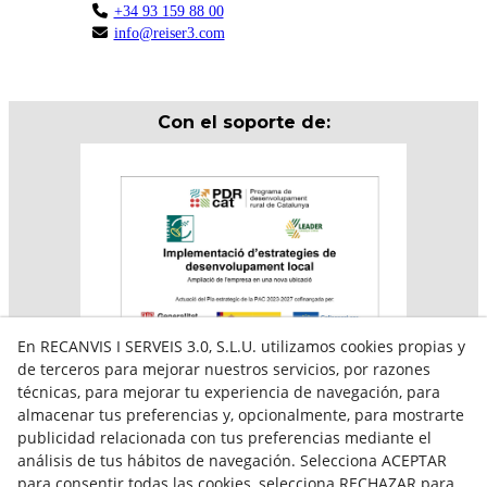
+34 93 159 88 00
info@reiser3.com
Con el soporte de:
En RECANVIS I SERVEIS 3.0, S.L.U. utilizamos cookies propias y
de terceros para mejorar nuestros servicios, por razones
técnicas, para mejorar tu experiencia de navegación, para
almacenar tus preferencias y, opcionalmente, para mostrarte
Aquesta empresa participa en el programa per a la
publicidad relacionada con tus preferencias mediante el
contractació de persones en situació de major
vulnerabilitat,
análisis de tus hábitos de navegación. Selecciona ACEPTAR
subvencionat pel Servei Públic d’Ocupació de Catalunya i
para consentir todas las cookies, selecciona RECHAZAR para