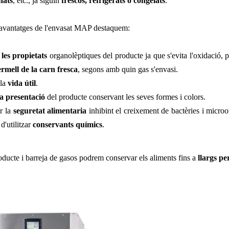
nats
, etc., ja siguin
frescos, refrigerats o congelats
.
s avantatges de l'envasat MAP destaquem:
les propietats
organolèptiques del producte ja que s'evita l'oxidació,
ermell de la carn fresca
, segons amb quin gas s'envasi.
 la
vida útil
.
la presentació
del producte conservant les seves formes i colors.
r la
seguretat alimentaria
inhibint el creixement de bactèries i micro
d'utilitzar
conservants químics
.
oducte i barreja de gasos podrem conservar els aliments fins a
llargs pe