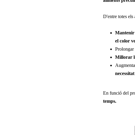
aliments precui
D'entre totes el
Mantenir 
el color v
Prolongar
Millorar 
Augmenta
necessitat
En funció del pr
temps.