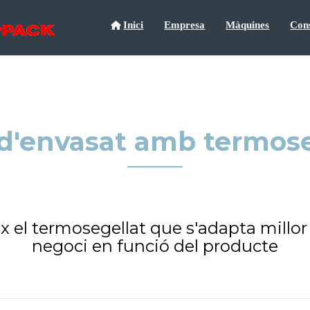
Inici
Empresa
Màquines
Con
d'envasat amb termos
x el termosegellat que s'adapta millor 
negoci en funció del producte