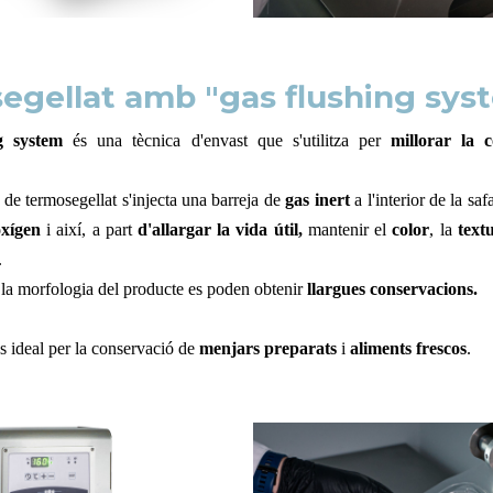
egellat amb "gas flushing sys
g system
és una tècnica d'envast que s'utilitza per
millorar la 
 de termosegellat s'injecta una barreja de
gas inert
a l'interior de la sa
oxígen
i així, a part
d'allargar la vida útil,
mantenir el
color
, la
text
.
i la morfologia del producte es poden obtenir
llargues conservacions.
s ideal per la conservació de
menjars preparats
i
aliments frescos
.