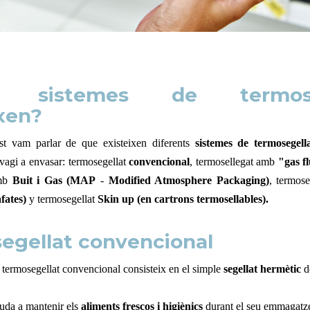
s sistemes de termose
ixen?
ost vam parlar de que existeixen diferents
sistemes de termosegell
vagi a envasar: termosegellat
convencional
, termosellegat amb
"gas f
amb
Buit i Gas
(MAP
-
Modified Atmosphere Packaging)
, termos
fates)
y termosegellat
Skin up (en cartrons termosellables).
egellat convencional
el termosegellat convencional consisteix en el simple
segellat hermètic
d
uda a mantenir els
aliments frescos i higiènics
durant el seu emmagatze