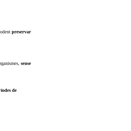
 podent
preservar
organismes,
sense
ríodes de