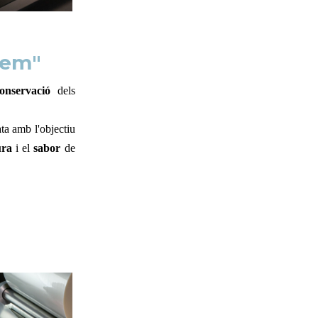
tem"
conservació
dels
fata amb l'objectiu
ura
i el
sabor
de