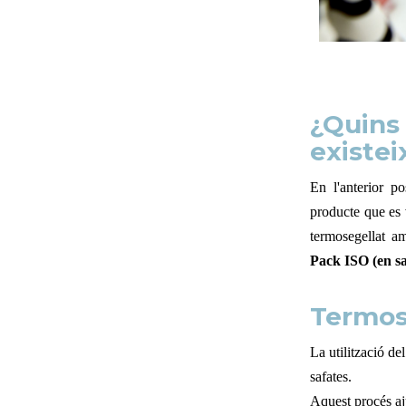
¿Quin
existe
En l'anterior p
producte que es 
termosegellat 
Pack ISO (en sa
Termos
La utilització d
safates.
Aquest procés aj