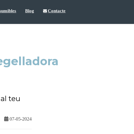
sumibles
Blog
Contacte
egelladora
al teu
07-05-2024