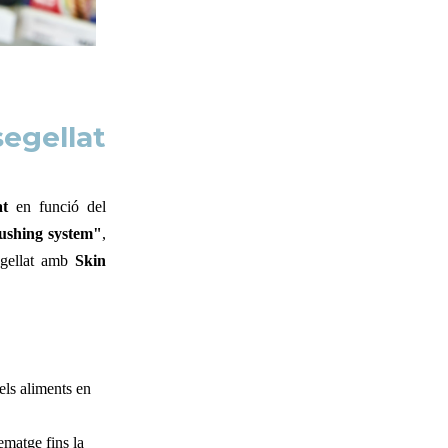
gellat
at
en funció del
lushing system"
,
egellat amb
Skin
els aliments en
matge fins la