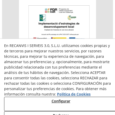
En RECANVIS I SERVEIS 3.0, S.L.U. utilizamos cookies propias y
de terceros para mejorar nuestros servicios, por razones
técnicas, para mejorar tu experiencia de navegación, para
almacenar tus preferencias y, opcionalmente, para mostrarte
Aquesta empresa participa en el programa per a la
publicidad relacionada con tus preferencias mediante el
contractació de persones en situació de major
vulnerabilitat,
análisis de tus hábitos de navegación. Selecciona ACEPTAR
subvencionat pel Servei Públic d’Ocupació de Catalunya i
para consentir todas las cookies, selecciona RECHAZAR para
amb el cofinançament del Fons Social Europeu Plus
rechazar todas las cookies o selecciona CONFIGURACIÓN para
personalizar tus preferencias de cookies. Para obtener más
información consulta nuestra:
Política de Cookies
Configurar