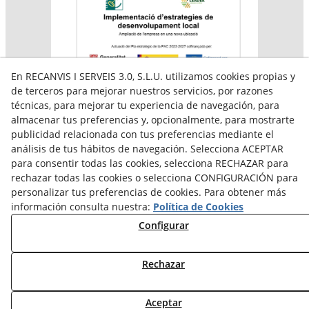
En RECANVIS I SERVEIS 3.0, S.L.U. utilizamos cookies propias y
de terceros para mejorar nuestros servicios, por razones
técnicas, para mejorar tu experiencia de navegación, para
almacenar tus preferencias y, opcionalmente, para mostrarte
Aquesta empresa participa en el programa per a la
publicidad relacionada con tus preferencias mediante el
contractació de persones en situació de major
vulnerabilitat,
análisis de tus hábitos de navegación. Selecciona ACEPTAR
subvencionat pel Servei Públic d’Ocupació de Catalunya i
para consentir todas las cookies, selecciona RECHAZAR para
amb el cofinançament del Fons Social Europeu Plus
rechazar todas las cookies o selecciona CONFIGURACIÓN para
personalizar tus preferencias de cookies. Para obtener más
información consulta nuestra:
Política de Cookies
Configurar
Rechazar
Aceptar
© 08/2026 Reiserpack - Todos los derechos reservados.