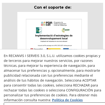
Con el soporte de:
En RECANVIS I SERVEIS 3.0, S.L.U. utilizamos cookies propias y
de terceros para mejorar nuestros servicios, por razones
técnicas, para mejorar tu experiencia de navegación, para
almacenar tus preferencias y, opcionalmente, para mostrarte
Aquesta empresa participa en el programa per a la
publicidad relacionada con tus preferencias mediante el
contractació de persones en situació de major
vulnerabilitat,
análisis de tus hábitos de navegación. Selecciona ACEPTAR
subvencionat pel Servei Públic d’Ocupació de Catalunya i
para consentir todas las cookies, selecciona RECHAZAR para
amb el cofinançament del Fons Social Europeu Plus
rechazar todas las cookies o selecciona CONFIGURACIÓN para
personalizar tus preferencias de cookies. Para obtener más
información consulta nuestra:
Política de Cookies