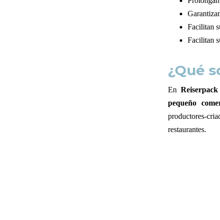
Prolongan
Garantizan
Facilitan 
Facilitan 
¿Qué s
En
Reiserpack
pequeño comer
productores-cri
restaurantes.