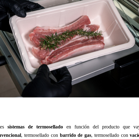
ntes
sistemas de termosellado
en función del producto que vay
nvencional
, termosellado con
barrido de gas
, termosellado con
vac