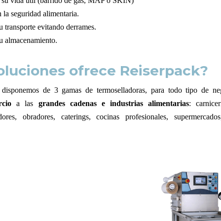
 su vida útil (barrido de gas, MAP o SKIN)
 la seguridad alimentaria.
su transporte evitando derrames.
su almacenamiento.
oluciones ofrece Reiserpack?
disponemos de 3 gamas de termoselladoras, para todo tipo de neg
cio
a las
grandes cadenas e industrias alimentarias
: carnicer
adores, obradores, caterings, cocinas profesionales, supermerca