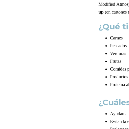
Modified Atmosp
up
(en cartones 
¿Qué t
Carnes
Pescados
Verduras
Frutas
Comidas p
Productos 
Proteína a
¿Cuáles
Ayudan a m
Evitan la 