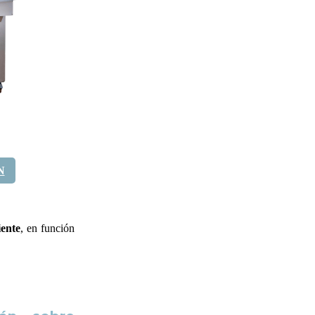
N
iente
, en función