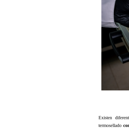
Existen difere
termosellado
co