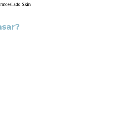
ermosellado
Skin
asar?