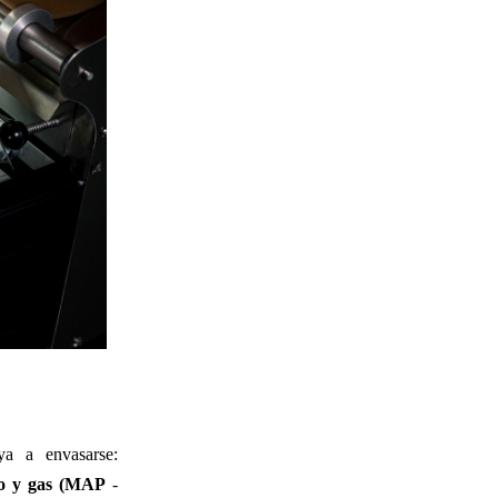
a a envasarse:
ío y gas (MAP
-