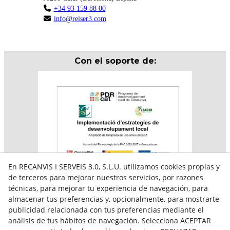
+34 93 159 88 00
info@reiser3.com
Con el soporte de:
En RECANVIS I SERVEIS 3.0, S.L.U. utilizamos cookies propias y
de terceros para mejorar nuestros servicios, por razones
técnicas, para mejorar tu experiencia de navegación, para
almacenar tus preferencias y, opcionalmente, para mostrarte
Aquesta empresa participa en el programa per a la
publicidad relacionada con tus preferencias mediante el
contractació de persones en situació de major
vulnerabilitat,
análisis de tus hábitos de navegación. Selecciona ACEPTAR
subvencionat pel Servei Públic d’Ocupació de Catalunya i